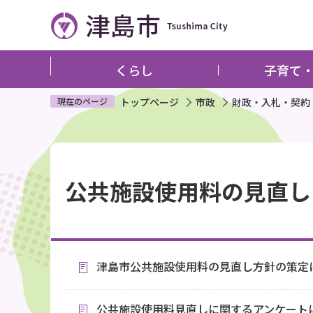
こ
の
ペ
ー
くらし
子育て
ジ
の
現在のページ
トップページ
市政
財政・入札・契約
先
頭
本
で
文
す
公共施設使用料の見直し
こ
こ
か
ら
津島市公共施設使用料の見直し方針の策定
公共施設使用料見直しに関するアンケート