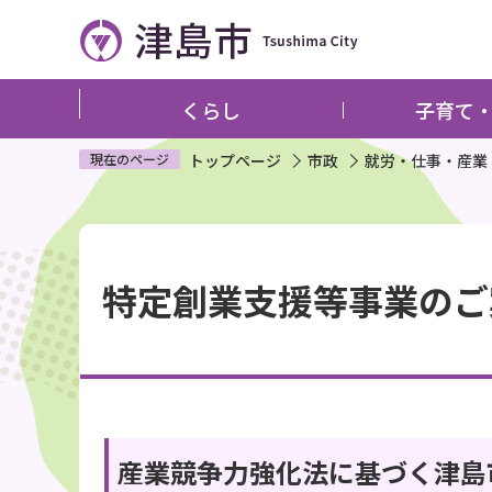
こ
の
ペ
ー
くらし
子育て
ジ
の
現在のページ
トップページ
市政
就労・仕事・産業
先
頭
本
で
文
す
特定創業支援等事業のご
こ
こ
か
ら
産業競争力強化法に基づく津島