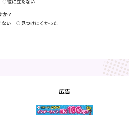
役に立たない
すか？
えない
見つけにくかった
広告