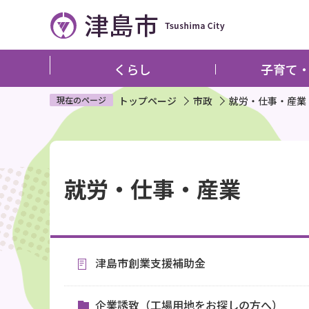
こ
の
ペ
ー
くらし
子育て
ジ
の
現在のページ
トップページ
市政
就労・仕事・産業
先
頭
本
で
文
す
就労・仕事・産業
こ
こ
か
ら
津島市創業支援補助金
企業誘致（工場用地をお探しの方へ）