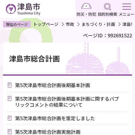
こ
の
防災・防犯
目的別検索
メニュー
ペ
トップページ
市政
まちづくり・計画
津島市
現在のページ
ー
ページID：992691522
ジ
の
本
先
文
津島市総合計画
頭
こ
で
こ
す
か
第5次津島市総合計画後期基本計画
ら
第5次津島市総合計画後期基本計画に関するパブ
リックコメントの結果について
第5次津島市総合計画を策定しました
第5次津島市総合計画実施計画