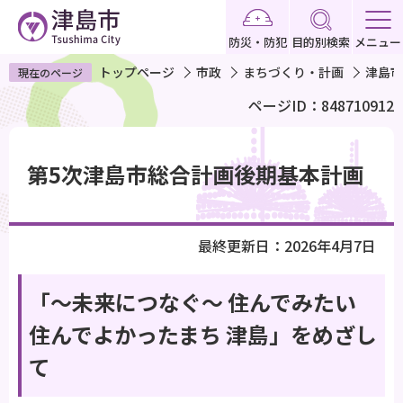
こ
の
防災・防犯
目的別検索
メニュー
ペ
トップページ
市政
まちづくり・計画
津島市
現在のページ
ー
ページID：848710912
ジ
の
本
先
文
第5次津島市総合計画後期基本計画
頭
こ
で
こ
す
か
最終更新日：2026年4月7日
ら
「～未来につなぐ～ 住んでみたい
住んでよかったまち 津島」をめざし
て