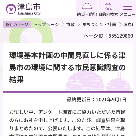
こ
の
防災・防犯
目的別検索
メニュー
ペ
トップページ
市政
まちづくり・計画
津島市
現在のページ
ー
ページID：855129860
ジ
の
本
先
環境基本計画の中間見直しに係る津
文
頭
こ
島市の環境に関する市民意識調査の
で
こ
結果
す
か
ら
最終更新日：2021年9月1日
お忙しい中、アンケート調査にご協力いただいた市民
の方にお礼を申し上げます。このたび、調査結果を取
りまとめたので、公表いたします。この結果は、津島