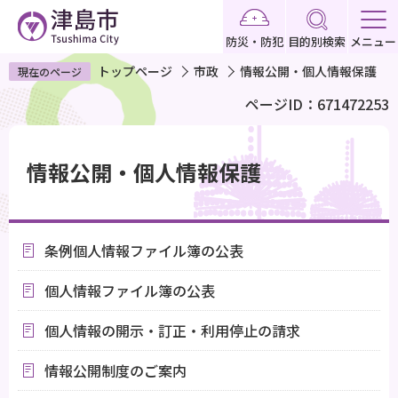
こ
の
防災・防犯
目的別検索
メニュー
ペ
トップページ
市政
情報公開・個人情報保護
現在のページ
ー
ページID：671472253
ジ
の
本
先
文
情報公開・個人情報保護
頭
こ
で
こ
す
か
条例個人情報ファイル簿の公表
ら
個人情報ファイル簿の公表
個人情報の開示・訂正・利用停止の請求
情報公開制度のご案内