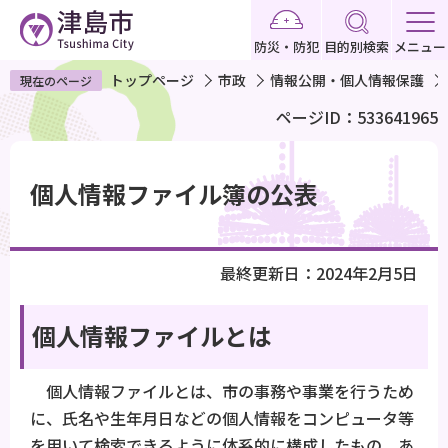
こ
の
防災・防犯
目的別検索
メニュー
ペ
トップページ
市政
情報公開・個人情報保護
現在のページ
ー
ページID：533641965
ジ
の
本
先
文
個人情報ファイル簿の公表
頭
こ
で
こ
す
か
最終更新日：2024年2月5日
ら
個人情報ファイルとは
個人情報ファイルとは、市の事務や事業を行うため
に、氏名や生年月日などの個人情報をコンピュータ等
を用いて検索できるように体系的に構成したもの、あ