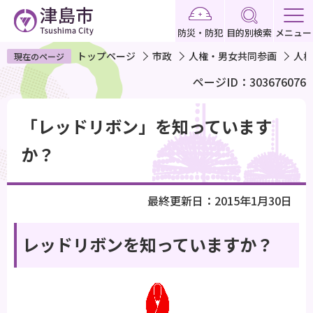
こ
の
防災・防犯
目的別検索
メニュー
ペ
トップページ
市政
人権・男女共同参画
人権
現在のページ
ー
ページID：303676076
ジ
の
本
先
「レッドリボン」を知っています
文
頭
こ
か？
で
こ
す
か
最終更新日：2015年1月30日
ら
レッドリボンを知っていますか？