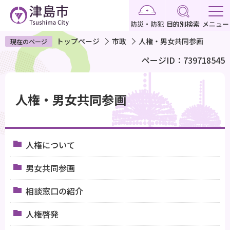
こ
の
防災・防犯
目的別検索
メニュー
ペ
トップページ
市政
人権・男女共同参画
現在のページ
ー
ページID：739718545
ジ
の
本
先
文
人権・男女共同参画
頭
こ
で
こ
す
か
人権について
ら
男女共同参画
相談窓口の紹介
人権啓発