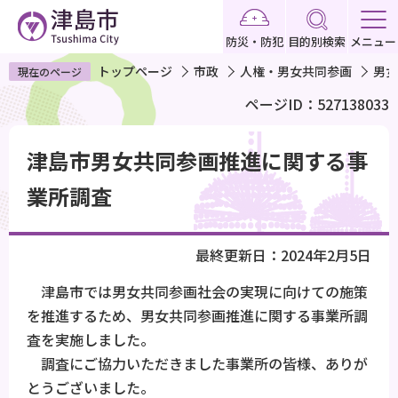
こ
の
防災・防犯
目的別検索
メニュー
ペ
トップページ
市政
人権・男女共同参画
男女
現在のページ
ー
ページID：527138033
ジ
の
本
先
津島市男女共同参画推進に関する事
文
頭
こ
業所調査
で
こ
す
か
最終更新日：2024年2月5日
ら
津島市では男女共同参画社会の実現に向けての施策
を推進するため、男女共同参画推進に関する事業所調
査を実施しました。
調査にご協力いただきました事業所の皆様、ありが
とうございました。