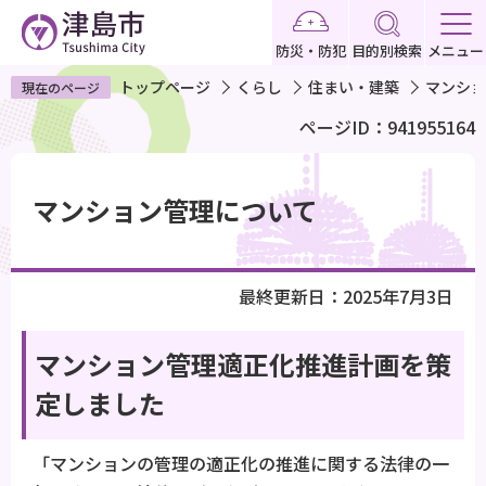
こ
の
防災・防犯
目的別検索
メニュー
ペ
トップページ
くらし
住まい・建築
マンショ
現在のページ
ー
ページID：941955164
ジ
の
本
先
文
マンション管理について
頭
こ
で
こ
す
か
最終更新日：2025年7月3日
ら
マンション管理適正化推進計画を策
定しました
「マンションの管理の適正化の推進に関する法律の一