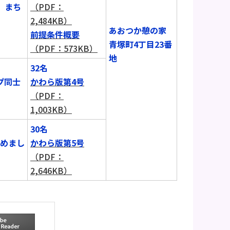
、まち
（PDF：
2,484KB）
あおつか憩の家
前提条件概要
青塚町4丁目23番
（PDF：573KB）
地
32名
プ同士
かわら版第4号
（PDF：
1,003KB）
30名
とめまし
かわら版第5号
（PDF：
2,646KB）