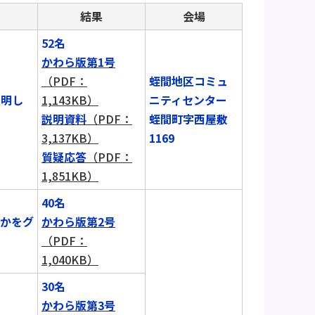
結果
会場
52名
かわら版第1号
（PDF：
蛭間地区コミュ
説明し
1,143KB）
ニティセンター
説明資料
（PDF：
蛭間町字西屋敷
3,137KB）
1169
質疑応答
（PDF：
1,851KB）
40名
いかをグ
かわら版第2号
（PDF：
1,040KB）
30名
かわら版第3号