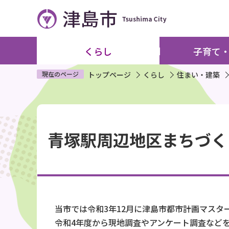
こ
の
ペ
ー
くらし
子育て
ジ
の
現在のページ
トップページ
くらし
住まい・建築
先
頭
本
で
文
す
青塚駅周辺地区まちづく
こ
こ
か
ら
当市では令和3年12月に津島市都市計画マス
令和4年度から現地調査やアンケート調査など