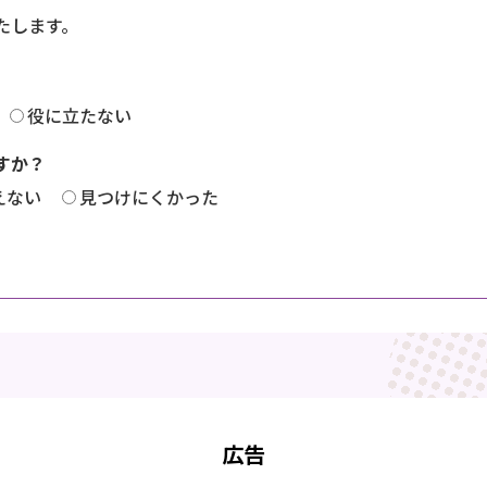
たします。
役に立たない
すか？
えない
見つけにくかった
広告