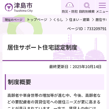
こ
の
防災・防犯
目的別検索
メニュー
ペ
トップページ
くらし
住まい・建築
居住サポ
現在のページ
ー
ページID：733209791
ジ
の
本
先
文
居住サポート住宅認定制度
頭
こ
で
こ
す
か
最終更新日：2025年10月14日
ら
制度概要
高齢者や単身世帯の増加等が進む中、今後、高齢者な
どの要配慮者の賃貸住宅への居住ニーズが更に高まる
ことが見込まれています。一方で、賃貸人の中には、