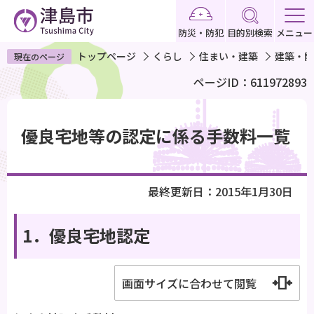
こ
の
防災・防犯
目的別検索
メニュー
ペ
トップページ
くらし
住まい・建築
建築・開
現在のページ
ー
ページID：611972893
ジ
の
本
先
文
優良宅地等の認定に係る手数料一覧
頭
こ
で
こ
す
か
最終更新日：2015年1月30日
ら
1．優良宅地認定
画面サイズに合わせて閲覧