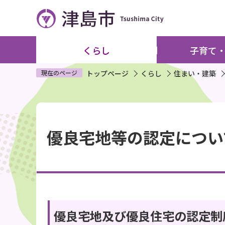
こ
の
ペ
ー
くらし
子育て
ジ
の
現在のページ
トップページ
くらし
住まい・建築
先
頭
本
で
文
す
優良宅地等の認定につい
こ
こ
か
ら
優良宅地及び優良住宅の認定制