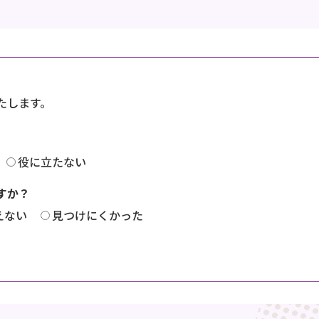
たします。
役に立たない
すか？
えない
見つけにくかった