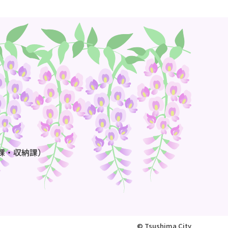
課・収納課）
© Tsushima City