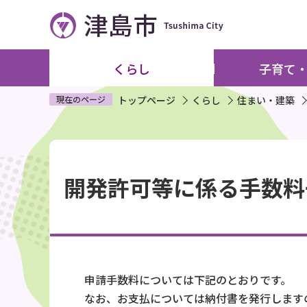
こ
の
ペ
ー
くらし
子育て
ジ
の
現在のページ
トップページ
くらし
住まい・建築
先
頭
本
で
文
す
開発許可等に係る手数料
こ
こ
か
ら
申請手数料については下記のとおりです。
なお、お支払については納付書を発行します