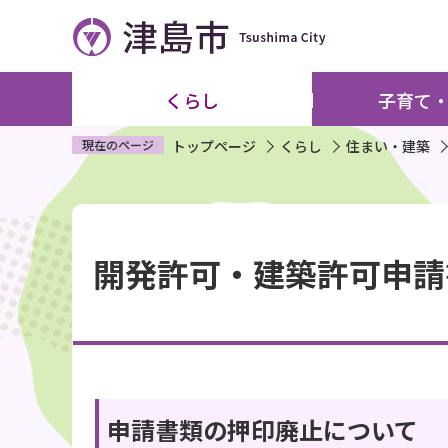
こ
の
ペ
ー
くらし
子育て
ジ
の
現在のページ
トップページ
くらし
住まい・建築
先
頭
本
で
文
す
開発許可・建築許可申請
こ
こ
か
ら
申請書類の押印廃止について