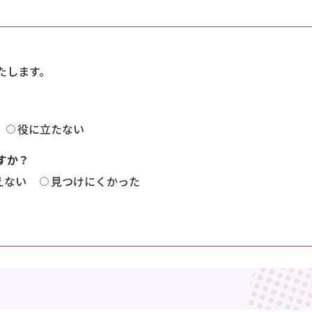
たします。
役に立たない
すか？
えない
見つけにくかった