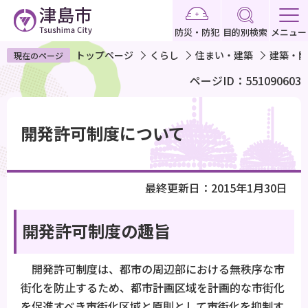
こ
の
防災・防犯
目的別検索
メニュー
ペ
トップページ
くらし
住まい・建築
建築・開
現在のページ
ー
ページID：551090603
ジ
の
本
先
文
開発許可制度について
頭
こ
で
こ
す
か
最終更新日：2015年1月30日
ら
開発許可制度の趣旨
開発許可制度は、都市の周辺部における無秩序な市
街化を防止するため、都市計画区域を計画的な市街化
を促進すべき市街化区域と原則として市街化を抑制す