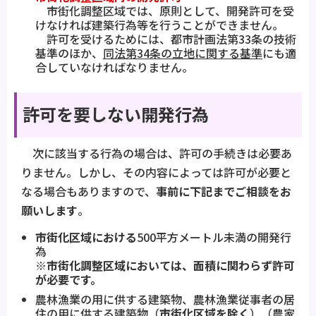
市街化調整区域では、原則として、開発許可を受
けなければ建築行為等を行うことができません。
許可を受けるためには、都市計画法第33条の技術
基準のほか、
同法第34条の立地に関する基準
にも適
合していなければなりません。
許可を要しない開発行為
次に該当する行為の場合は、許可の手続きは必要あ
りません。しかし、その内容によっては許可が必要と
なる場合もありますので、
事前に下記までご相談をお
願いします
。
市街化区域における
500平方メートル未満の開発行
為
※市街化調整区域においては、面積に関わらず許可
が必要です。
農林漁業の用に供する建築物、農林漁業従事者の居
住の用に供する建築物（
市街化区域を除く
）（農家