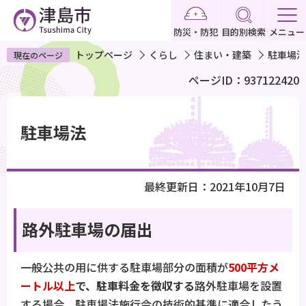
こ
の
防災・防犯
目的別検索
メニュー
ペ
トップページ
くらし
住まい・建築
駐車場法
現在のページ
ー
ページID：937122420
ジ
の
本
先
文
駐車場法
頭
こ
で
こ
す
か
最終更新日：2021年10月7日
ら
路外駐車場の届出
一般公共の用に供する駐車場部分の面積が
500平方メ
ートル以上
で、駐車料金を徴収する
路外駐車場を設置
する場合、駐車場法施行令の技術的基準に適合したう