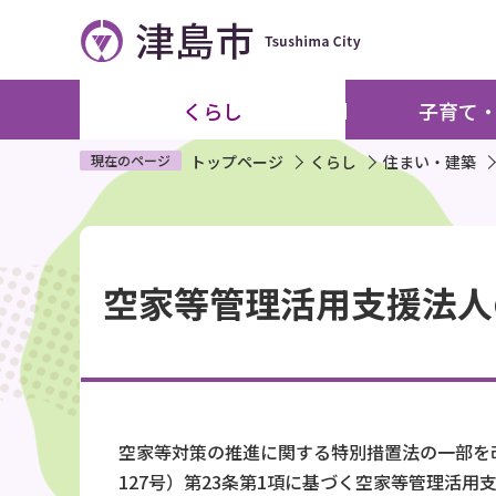
こ
の
ペ
ー
くらし
子育て
ジ
の
現在のページ
トップページ
くらし
住まい・建築
先
頭
本
で
文
す
空家等管理活用支援法人
こ
こ
か
ら
空家等対策の推進に関する特別措置法の一部を
127号）第23条第1項に基づく空家等管理活