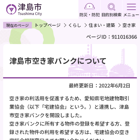
こ
の
防災・防犯
目的別検索
メニュー
ペ
トップページ
くらし
住まい・建築
空き家
現在のページ
ー
ページID：911016366
ジ
の
本
先
文
津島市空き家バンクについて
頭
こ
で
こ
す
か
最終更新日：2022年6月2日
ら
空き家の利活用を促進するため、愛知県宅地建物取引
業協会（以下「宅建協会」という。）と連携し、津島
市空き家バンクを開設しました。
空き家バンクに所有する物件の登録を希望する方、登
録された物件の利用を希望する方は、宅建協会の空き