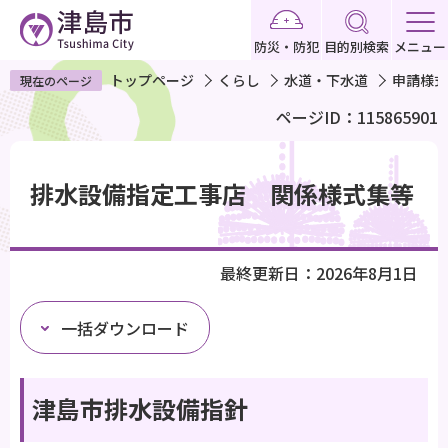
こ
の
防災・防犯
目的別検索
メニュー
ペ
トップページ
くらし
水道・下水道
申請様式
現在のページ
ー
ページID：115865901
ジ
の
本
先
文
排水設備指定工事店 関係様式集等
頭
こ
で
こ
す
か
最終更新日：2026年8月1日
ら
一括ダウンロード
津島市排水設備指針