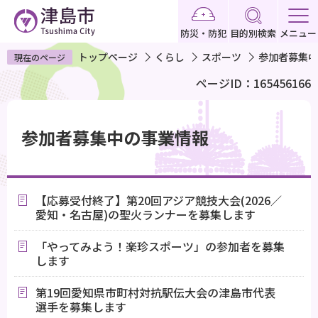
こ
の
防災・防犯
目的別検索
メニュー
ペ
トップページ
くらし
スポーツ
参加者募集中
現在のページ
ー
ページID：165456166
ジ
の
本
先
文
参加者募集中の事業情報
頭
こ
で
こ
す
か
【応募受付終了】第20回アジア競技大会(2026／
ら
愛知・名古屋)の聖火ランナーを募集します
「やってみよう！楽珍スポーツ」の参加者を募集
します
第19回愛知県市町村対抗駅伝大会の津島市代表
選手を募集します