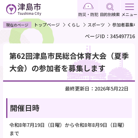
こ
の
防災・防犯
目的別検索
メニュー
ペ
トップページ
くらし
スポーツ
参加者募集中
現在のページ
ー
ページID：345497716
ジ
の
本
先
第62回津島市民総合体育大会（夏季
文
頭
こ
大会）の参加者を募集します
で
こ
す
か
最終更新日：2026年5月22日
ら
開催日時
令和8年7月19日（日曜）から令和8年8月9日（日曜）
まで