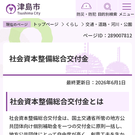
こ
の
防災・防犯
目的別検索
メニュー
ペ
トップページ
くらし
交通・道路・河川・公園
現在のページ
ー
ページID：289007812
ジ
の
本
先
文
社会資本整備総合交付金
頭
こ
で
こ
す
か
最終更新日：2026年6月1日
ら
社会資本整備総合交付金とは
社会資本整備総合交付金は、国土交通省所管の地方公
共団体向け個別補助金を一つの交付金に原則一括し、
地方公共団体にとって自由度が高く、創意工夫を生か