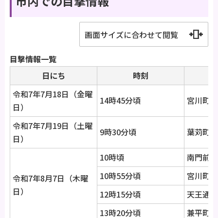
市内での目撃情報
画面サイズに合わせて閲覧
目撃情報一覧
日にち
時刻
令和7年7月18日（金曜
14時45分頃
宮川町3
日）
令和7年7月19日（土曜
9時30分頃
葉苅町字
日）
10時頃
南門前町
10時55分頃
宮川町1
令和7年8月7日（木曜
日）
12時15分頃
天王通り
13時20分頃
兼平町1