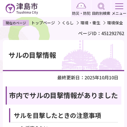
こ
の
防災・防犯
目的別検索
メニュー
ペ
トップページ
くらし
環境・衛生
環境保全
現在のページ
ー
ページID：451292762
ジ
の
本
先
文
サルの目撃情報
頭
こ
で
こ
す
か
最終更新日：2025年10月10日
ら
市内でサルの目撃情報がありました
サルを目撃したときの注意事項