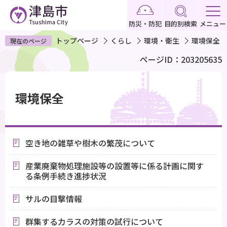
こ
の
防災・防犯
目的別検索
メニュー
ペ
トップページ
くらし
環境・衛生
環境保全
現在のページ
ー
ページID：203205635
ジ
の
本
先
文
環境保全
頭
こ
で
こ
す
か
空き地の雑草や樹木の繁茂について
ら
産業廃棄物処理施設等の設置等に係る計画に関す
る条例手続き進捗状況
サルの目撃情報
群集するカラスの対策の試行について