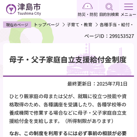
こ
の
防災・防犯
目的別検索
メニュー
ペ
トップページ
子育て・教育
各種手当・給付・
現在のページ
ー
ページID：299153527
ジ
の
本
先
文
母子・父子家庭自立支援給付金制度
頭
こ
で
こ
す
か
最終更新日：2025年7月1日
ら
ひとり親家庭の母または父が、就職に役立つ技能や資
格取得のため、各種講座を受講したり、各種学校等の
養成機関で修業する場合などに母子・父子家庭自立支
援給付金を支給します。（所得制限があります）
なお、この制度を利用する
には必ず事前の相談が必要