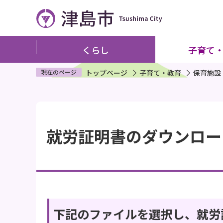
こ
の
ペ
ー
くらし
子育て
ジ
の
現在のページ
トップページ
子育て・教育
保育施設
先
頭
本
で
文
す
就労証明書のダウンロー
こ
こ
か
ら
下記のファイルを選択し、就労