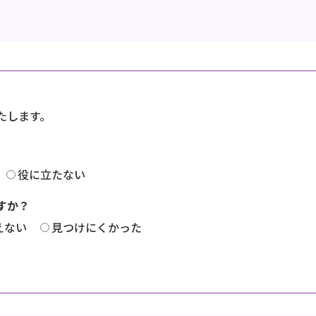
たします。
役に立たない
すか？
えない
見つけにくかった