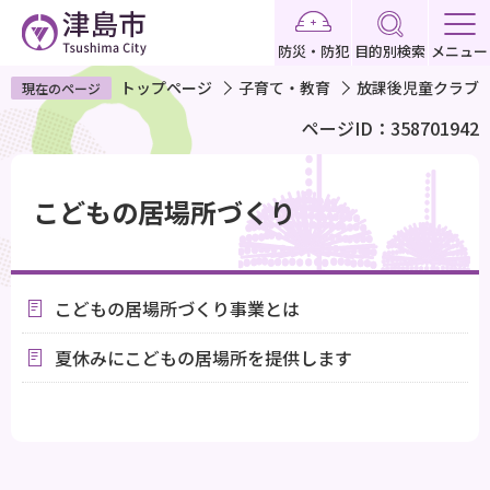
こ
の
防災・防犯
目的別検索
メニュー
ペ
トップページ
子育て・教育
放課後児童クラブ
現在のページ
ー
ページID：358701942
ジ
の
本
先
文
こどもの居場所づくり
頭
こ
で
こ
す
か
こどもの居場所づくり事業とは
ら
夏休みにこどもの居場所を提供します