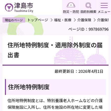
こ
の
防災・防犯
目的別検索
メニュー
ペ
トップページ
福祉・医療
介護保険
介護保険
現在のページ
ー
ページID：997869796
ジ
の
本
先
住所地特例制度・適用除外制度の届
文
頭
こ
出書
で
こ
す
か
最終更新日：2026年4月1日
ら
住所地特例制度
住所地特例制度とは、特別養護老人ホームなどの介護
保険施設に入所し、住所を施設の所在地に変更した場