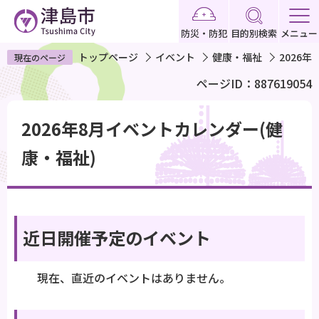
こ
の
防災・防犯
目的別検索
メニュー
ペ
トップページ
イベント
健康・福祉
2026
現在のページ
ー
ページID：887619054
ジ
の
本
先
2026年8月イベントカレンダー(健
文
頭
こ
康・福祉)
で
こ
す
か
ら
近日開催予定のイベント
現在、直近のイベントはありません。