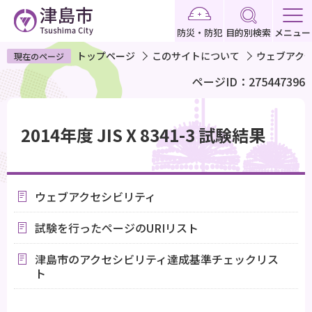
こ
の
防災・防犯
目的別検索
メニュー
ペ
トップページ
このサイトについて
ウェブアク
現在のページ
ー
ページID：275447396
ジ
の
本
先
文
2014年度 JIS X 8341-3 試験結果
頭
こ
で
こ
す
か
ウェブアクセシビリティ
ら
試験を行ったページのURIリスト
津島市のアクセシビリティ達成基準チェックリス
ト