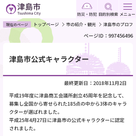
こ
の
防災・防犯
目的別検索
メニュー
ペ
トップページ
市の紹介・観光
津島市のプロフ
現在のページ
ー
ページID：997456496
ジ
の
本
先
文
津島市公式キャラクター
頭
こ
で
こ
す
か
最終更新日：2018年11月2日
ら
平成19年度に津島商工会議所創立45周年を記念して、
募集し全国から寄せられた185点の中から3体のキャラ
クターが選ばれました。
平成25年4月27日に津島市の公式キャラクターに認定
されました。