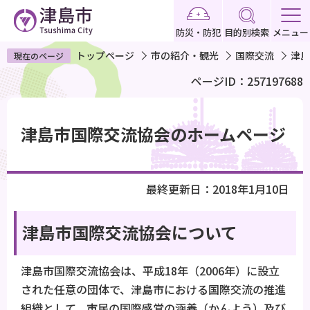
こ
の
防災・防犯
目的別検索
メニュー
ペ
トップページ
市の紹介・観光
国際交流
津島
現在のページ
ー
ページID：257197688
ジ
の
本
先
文
津島市国際交流協会のホームページ
頭
こ
で
こ
す
か
最終更新日：2018年1月10日
ら
津島市国際交流協会について
津島市国際交流協会は、平成18年（2006年）に設立
された任意の団体で、津島市における国際交流の推進
組織として、市民の国際感覚の涵養（かんよう）及び