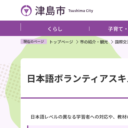
こ
の
ペ
ー
くらし
子育て
ジ
の
現在のページ
トップページ
市の紹介・観光
国際交
先
頭
本
で
文
す
日本語ボランティアスキ
こ
こ
か
ら
日本語レベルの異なる学習者への対応や、教材