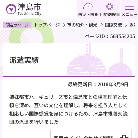
こ
の
防災・防犯
目的別検索
メニュー
ペ
トップページ
市の紹介・観光
国際交流
派遣
現在のページ
ー
ページID：563554205
ジ
の
本
先
文
派遣実績
頭
こ
で
こ
す
か
最終更新日：2018年8月9日
ら
姉妹都市ハーキュリーズ市と津島市との相互理解と信
頼を深め、互いの文化を理解し、将来を担う人として
相応しい国際感覚を身につけるため、津島市親善交流
団の派遣を行いました。