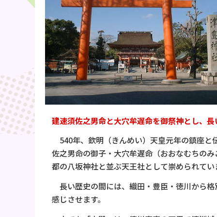
建速須佐之男命と大穴牟遅命を御祭神とし、長
540年、欽明（きんめい）天皇元年の鎮座と
佐之男命の御子・大穴牟遅命（おおなむちのみ
都の八坂神社と並ぶ天王社として崇められていま
長い歴史の間には、織田・豊臣・徳川から格別
感じさせます。