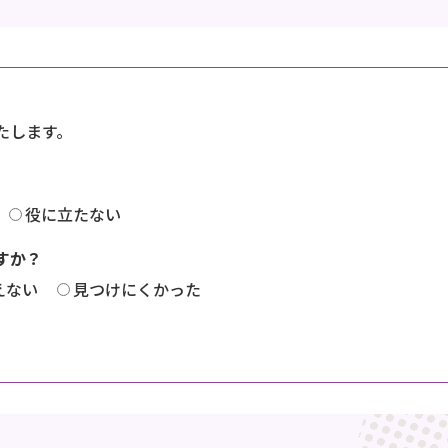
たします。
役に立たない
すか？
えない
見つけにくかった