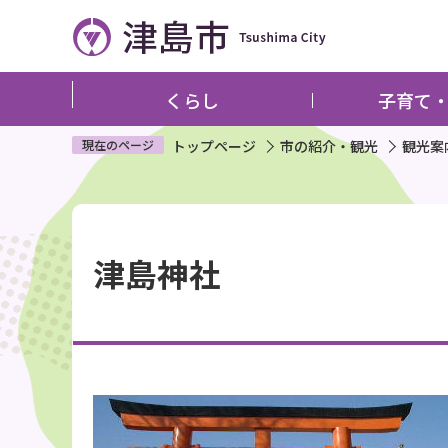
こ
の
ペ
ー
くらし
子育て
ジ
の
現在のページ
トップページ
市の紹介・観光
観光案
先
頭
本
で
文
す
津島神社
こ
こ
か
ら