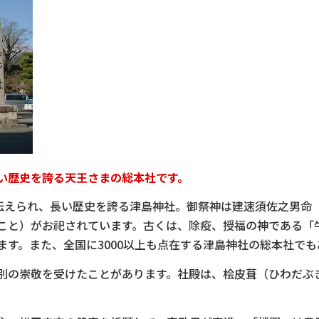
い
歴史を誇る天王さまの総本社です。
伝えられ、長い歴史を誇る津島神社。御祭神は建速須佐之男命
こと）がお祀されています。古くは、除疫、授福の神である「
す。また、全国に3000以上も点在する津島神社の総本社でも
の崇敬を受けたことがあります。社殿は、桧皮葺（ひわだぶ