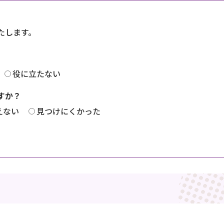
たします。
役に立たない
すか？
えない
見つけにくかった