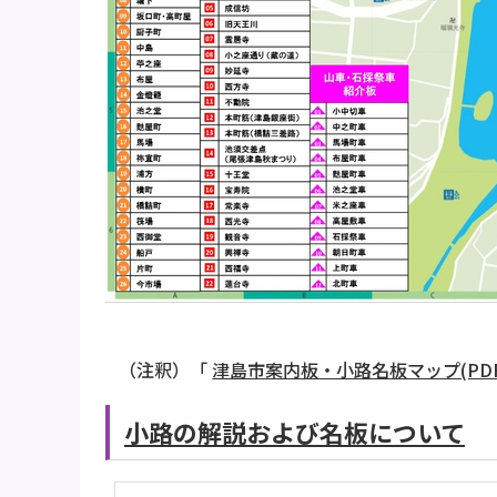
（注釈）「
津島市案内板・小路名板マップ(PDF:1
小路の解説および名板について