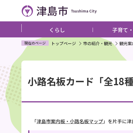
こ
の
ペ
ー
くらし
子育て
ジ
の
現在のページ
トップページ
市の紹介・観光
観光案
先
頭
本
で
文
す
小路名板カード「全18
こ
こ
か
ら
「
津島市案内板・小路名板マップ
」を片手に津