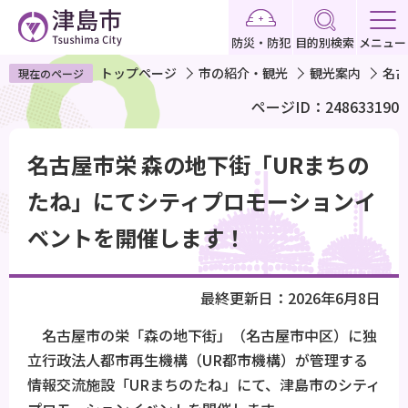
こ
の
防災・防犯
目的別検索
メニュー
ペ
トップページ
市の紹介・観光
観光案内
名古
現在のページ
ー
ページID：248633190
ジ
の
本
先
名古屋市栄 森の地下街「URまちの
文
頭
こ
たね」にてシティプロモーションイ
で
こ
ベントを開催します！
す
か
ら
最終更新日：2026年6月8日
名古屋市の栄「森の地下街」（名古屋市中区）に独
立行政法人都市再生機構（UR都市機構）が管理する
情報交流施設「URまちのたね」にて、津島市のシティ