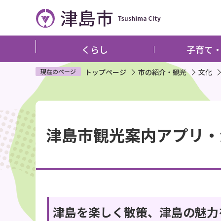
こ
の
ペ
ー
くらし
子育て
ジ
の
現在のページ
トップページ
市の紹介・観光
文化
先
頭
本
で
文
す
津島市観光案内アプリ・
こ
こ
か
ら
津島を楽しく散策、津島の魅力