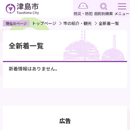
こ
の
防災・防犯
目的別検索
メニュー
ペ
トップページ
市の紹介・観光
全新着一覧
現在のページ
ー
本
ジ
文
の
全新着一覧
こ
先
こ
頭
か
で
新着情報はありません。
ら
す
広告