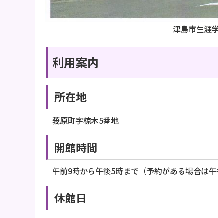
津島市生涯
利用案内
所在地
莪原町字椋木5番地
開館時間
午前9時から午後5時まで（予約がある場合は午
休館日