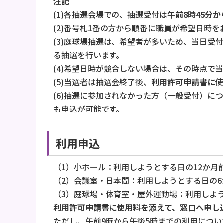
注記
(1)各抽選会場での、抽選受付は
午前8時45分か
(2)番号札1番の方から順番に職員が希望日時
(3)庭球場抽選は、希望者が多いため、当日
る抽選を行います。
(4)希望日時が競合しない場合は、その時点で
(5)当選者は抽選会終了後、
利用許可申請書に使
(6)抽選に参加されなかった方（一般受付）
も申込が可能です。
利用申込
（1）小ホール：利用しようとする日の12か月
（2）会議室・日本間：利用しようとする日の
（3）庭球場・体育室・屋外運動場：利用しよ
利用許可申請書に使用料を添えて、窓口へ申し
ただし、午前9時から午後5時までの利用につ