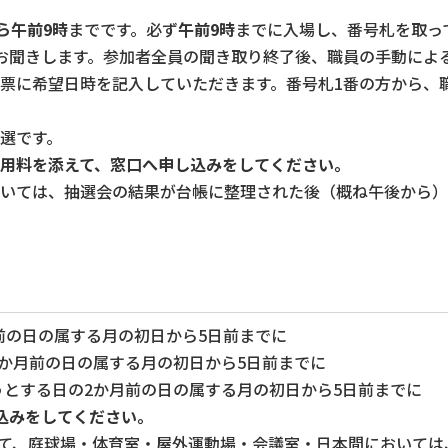
ら午前9時
までです。必ず
午前9時
までに入場し、番号札を取っ
をお聞きします。参加者全員の聞き取り終了後、職員の手動によ
受付票に希望日時を記入していただきます。番号札1番の方から
当選です。
用料を添えて、窓口へ申し込みをしてください。
については、抽選会の結果が台帳に整理された後（概ね午後から
前の日の属する月の初日から5日前までに
6か月前の日の属する月の初日から5日前までに
うとする日の2か月前の日の属する月の初日から5日前までに
込みをしてください。
いて、庭球場・体育室・屋外運動場・会議室・日本間においては