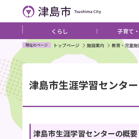
こ
の
ペ
ー
くらし
子育て
ジ
の
現在のページ
トップページ
施設案内
教育・児童施
先
頭
本
で
文
す
津島市生涯学習センター
こ
こ
か
ら
津島市生涯学習センターの概要