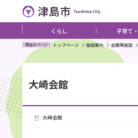
こ
の
ペ
ー
くらし
子育て
ジ
の
現在のページ
トップページ
施設案内
会館等施設
先
頭
本
で
文
す
大崎会館
こ
こ
か
ら
大崎会館