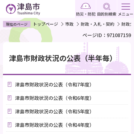
こ
の
防災・防犯
目的別検索
メニュー
ペ
トップページ
市政
財政・入札・契約
財政公
現在のページ
ー
ページID：971087159
ジ
の
本
先
文
津島市財政状況の公表（半年毎）
頭
こ
で
こ
す
か
津島市財政状況の公表（令和7年度）
ら
津島市財政状況の公表（令和6年度）
津島市財政状況の公表（令和5年度）
津島市財政状況の公表（令和4年度）