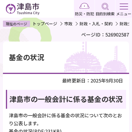
こ
の
防災・防犯
目的別検索
メニュー
ペ
トップページ
市政
財政・入札・契約
財政公
現在のページ
ー
ページID：526902587
ジ
の
本
先
文
基金の状況
頭
こ
で
こ
す
か
最終更新日：2025年9月30日
ら
津島市の一般会計に係る基金の状況
津島市の一般会計に係る基金の状況について次のとお
り公表します。
基金の状況(PDF:231KB)