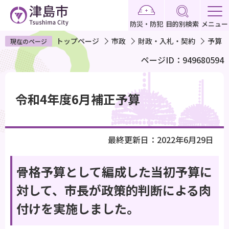
こ
の
防災・防犯
目的別検索
メニュー
ペ
トップページ
市政
財政・入札・契約
予算
現在のページ
ー
ページID：949680594
ジ
の
本
先
文
令和4年度6月補正予算
頭
こ
で
こ
す
か
最終更新日：2022年6月29日
ら
骨格予算として編成した当初予算に
対して、市長が政策的判断による肉
付けを実施しました。