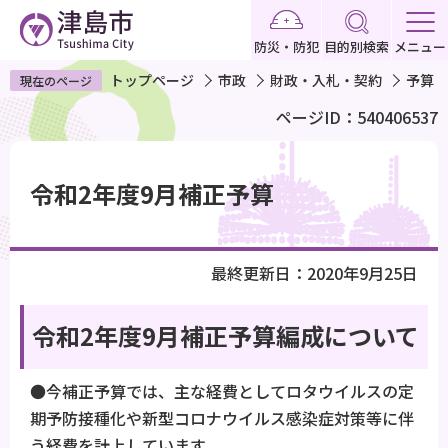
こ
の
防災・防犯
目的別検索
メニュー
ペ
トップページ
市政
財政・入札・契約
予算
現在のページ
ー
ページID：540406537
ジ
の
本
先
文
令和2年度9月補正予算
頭
こ
で
こ
す
か
最終更新日：2020年9月25日
ら
令和2年度9月補正予算編成について
●今補正予算では、主な経費としてロタウイルスの定
期予防接種化や新型コロナウイルス感染症対策等に伴
う経費を計上しています。