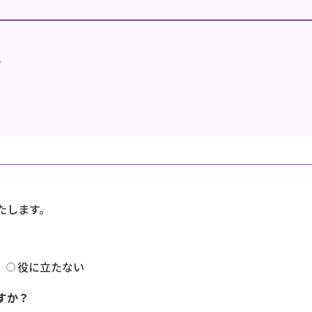
地
たします。
役に立たない
すか？