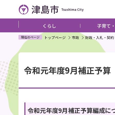
こ
の
ペ
ー
くらし
子育て
ジ
の
現在のページ
トップページ
市政
財政・入札・契約
先
頭
本
で
文
す
令和元年度9月補正予算
こ
こ
か
ら
令和元年度9月補正予算編成に